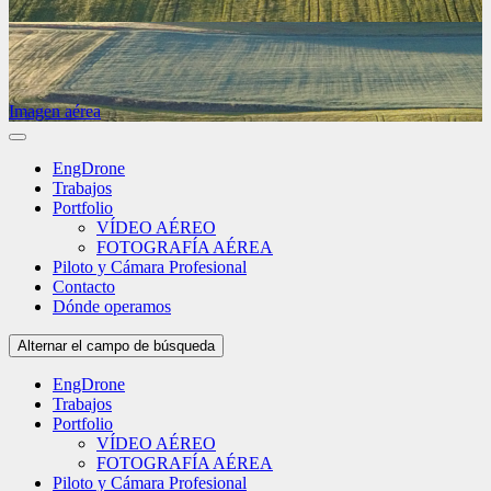
Imagen aérea
EngDrone
Trabajos
Portfolio
VÍDEO AÉREO
FOTOGRAFÍA AÉREA
Piloto y Cámara Profesional
Contacto
Dónde operamos
Alternar el campo de búsqueda
EngDrone
Trabajos
Portfolio
VÍDEO AÉREO
FOTOGRAFÍA AÉREA
Piloto y Cámara Profesional