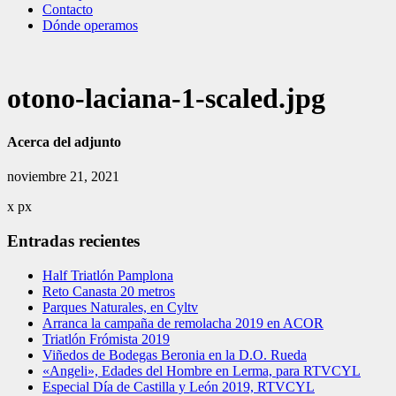
Contacto
Dónde operamos
otono-laciana-1-scaled.jpg
Acerca del adjunto
noviembre 21, 2021
x
px
Entradas recientes
Half Triatlón Pamplona
Reto Canasta 20 metros
Parques Naturales, en Cyltv
Arranca la campaña de remolacha 2019 en ACOR
Triatlón Frómista 2019
Viñedos de Bodegas Beronia en la D.O. Rueda
«Angeli», Edades del Hombre en Lerma, para RTVCYL
Especial Día de Castilla y León 2019, RTVCYL