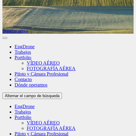
Imagen aérea
EngDrone
Trabajos
Portfolio
VÍDEO AÉREO
FOTOGRAFÍA AÉREA
Piloto y Cámara Profesional
Contacto
Dónde operamos
Alternar el campo de búsqueda
EngDrone
Trabajos
Portfolio
VÍDEO AÉREO
FOTOGRAFÍA AÉREA
Piloto y Cámara Profesional