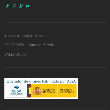
engdroneinfo@gmail.com
639 932 899 – Antonio Pereda
VALLADOLID