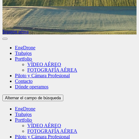
Imagen aérea
EngDrone
Trabajos
Portfolio
VÍDEO AÉREO
FOTOGRAFÍA AÉREA
Piloto y Cámara Profesional
Contacto
Dónde operamos
Alternar el campo de búsqueda
EngDrone
Trabajos
Portfolio
VÍDEO AÉREO
FOTOGRAFÍA AÉREA
Piloto y Cámara Profesional