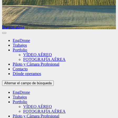
Imagen aérea
EngDrone
Trabajos
Portfolio
VÍDEO AÉREO
FOTOGRAFÍA AÉREA
Piloto y Cámara Profesional
Contacto
Dónde operamos
Alternar el campo de búsqueda
EngDrone
Trabajos
Portfolio
VÍDEO AÉREO
FOTOGRAFÍA AÉREA
Piloto y Cámara Profesional