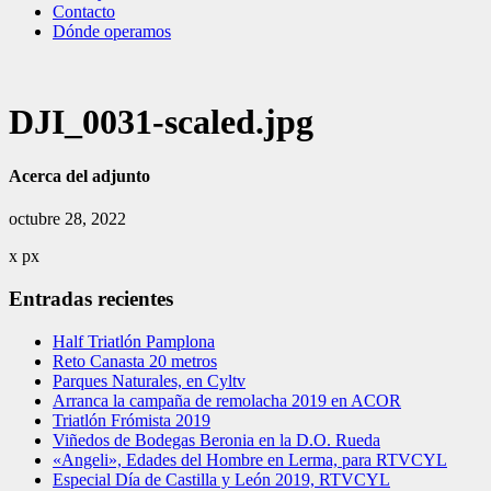
Contacto
Dónde operamos
DJI_0031-scaled.jpg
Acerca del adjunto
octubre 28, 2022
x
px
Entradas recientes
Half Triatlón Pamplona
Reto Canasta 20 metros
Parques Naturales, en Cyltv
Arranca la campaña de remolacha 2019 en ACOR
Triatlón Frómista 2019
Viñedos de Bodegas Beronia en la D.O. Rueda
«Angeli», Edades del Hombre en Lerma, para RTVCYL
Especial Día de Castilla y León 2019, RTVCYL