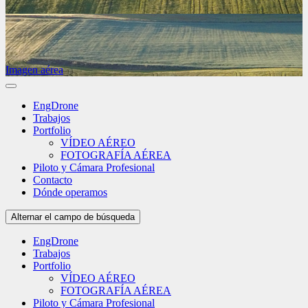
Imagen aérea
EngDrone
Trabajos
Portfolio
VÍDEO AÉREO
FOTOGRAFÍA AÉREA
Piloto y Cámara Profesional
Contacto
Dónde operamos
Alternar el campo de búsqueda
EngDrone
Trabajos
Portfolio
VÍDEO AÉREO
FOTOGRAFÍA AÉREA
Piloto y Cámara Profesional