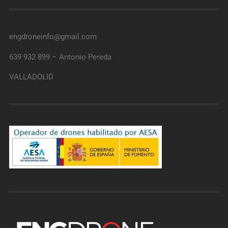
engdroneinfo@gmail.com
639 932 899 – Antonio Pereda
VALLADOLID