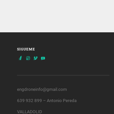
SÍGUEME
engdroneinfo@gmail.com
639 932 899 – Antonio Pereda
VALLADOLID