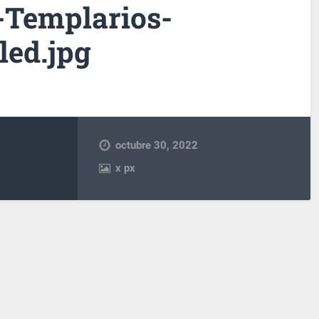
s-Templarios-
led.jpg
octubre 30, 2022
x
px