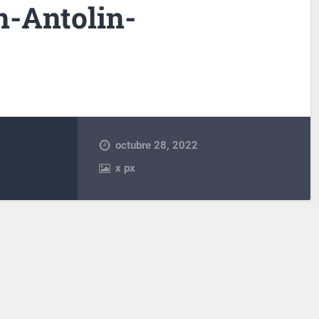
n-Antolin-
octubre 28, 2022
x
px