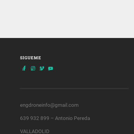
SÍGUEME
engdroneinfo@gmail.com
639 932 899 – Antonio Pereda
VALLADOLID