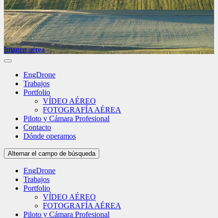
Imagen aérea
EngDrone
Trabajos
Portfolio
VÍDEO AÉREO
FOTOGRAFÍA AÉREA
Piloto y Cámara Profesional
Contacto
Dónde operamos
Alternar el campo de búsqueda
EngDrone
Trabajos
Portfolio
VÍDEO AÉREO
FOTOGRAFÍA AÉREA
Piloto y Cámara Profesional