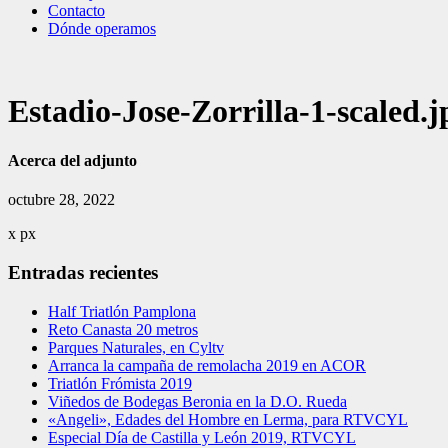
Contacto
Dónde operamos
Estadio-Jose-Zorrilla-1-scaled.j
Acerca del adjunto
octubre 28, 2022
x
px
Entradas recientes
Half Triatlón Pamplona
Reto Canasta 20 metros
Parques Naturales, en Cyltv
Arranca la campaña de remolacha 2019 en ACOR
Triatlón Frómista 2019
Viñedos de Bodegas Beronia en la D.O. Rueda
«Angeli», Edades del Hombre en Lerma, para RTVCYL
Especial Día de Castilla y León 2019, RTVCYL