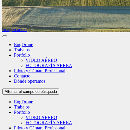
Imagen aérea
EngDrone
Trabajos
Portfolio
VÍDEO AÉREO
FOTOGRAFÍA AÉREA
Piloto y Cámara Profesional
Contacto
Dónde operamos
Alternar el campo de búsqueda
EngDrone
Trabajos
Portfolio
VÍDEO AÉREO
FOTOGRAFÍA AÉREA
Piloto y Cámara Profesional