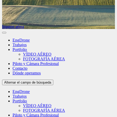
Imagen aérea
EngDrone
Trabajos
Portfolio
VÍDEO AÉREO
FOTOGRAFÍA AÉREA
Piloto y Cámara Profesional
Contacto
Dónde operamos
Alternar el campo de búsqueda
EngDrone
Trabajos
Portfolio
VÍDEO AÉREO
FOTOGRAFÍA AÉREA
Piloto y Cámara Profesional