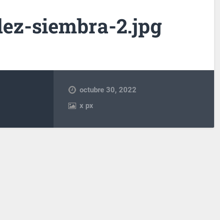
ez-siembra-2.jpg
octubre 30, 2022
x
px