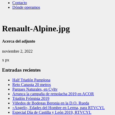
Contacto
Dónde operamos
Renault-Alpine.jpg
Acerca del adjunto
noviembre 2, 2022
x
px
Entradas recientes
Half Triatlón Pamplona
Reto Canasta 20 metros
Parques Naturales, en Cyltv
Arranca la campaña de remolacha 2019 en ACOR
Triatlón Frómista 2019
Viñedos de Bodegas Beronia en la D.O. Rueda
«Angeli», Edades del Hombre en Lerma, para RTVCYL
Especial Día de Castilla y León 2019, RTVCYL