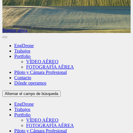
Imagen aérea
EngDrone
Trabajos
Portfolio
VÍDEO AÉREO
FOTOGRAFÍA AÉREA
Piloto y Cámara Profesional
Contacto
Dónde operamos
Alternar el campo de búsqueda
EngDrone
Trabajos
Portfolio
VÍDEO AÉREO
FOTOGRAFÍA AÉREA
Piloto y Cámara Profesional