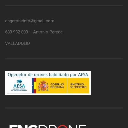
engdroneinfo@gmail.com
639 932 899 – Antonio Pereda
VALLADOLID