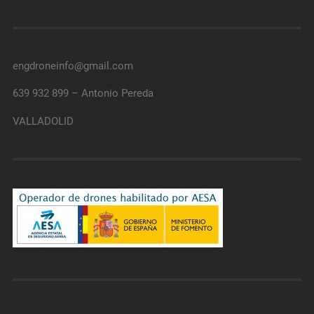
engdroneinfo@gmail.com
639 932 899 – Antonio Pereda
VALLADOLID