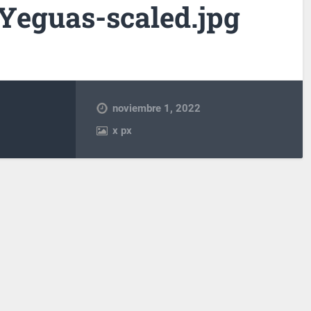
Yeguas-scaled.jpg
noviembre 1, 2022
x
px