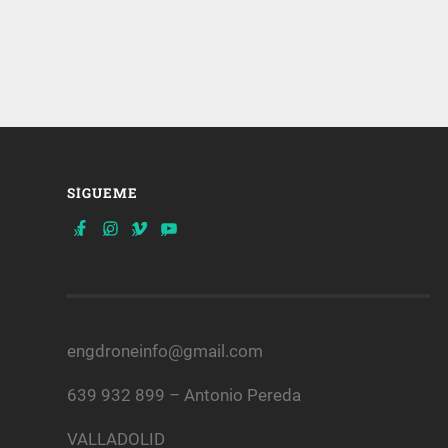
SÍGUEME
engdroneinfo@gmail.com
639 932 899 – Antonio Pereda
VALLADOLID