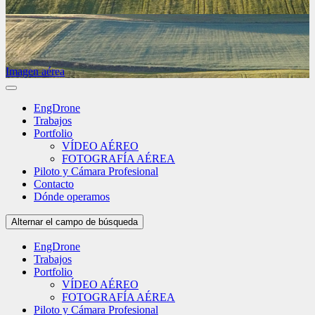
Imagen aérea
EngDrone
Trabajos
Portfolio
VÍDEO AÉREO
FOTOGRAFÍA AÉREA
Piloto y Cámara Profesional
Contacto
Dónde operamos
Alternar el campo de búsqueda
EngDrone
Trabajos
Portfolio
VÍDEO AÉREO
FOTOGRAFÍA AÉREA
Piloto y Cámara Profesional