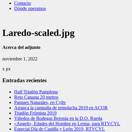
Contacto
Dónde operamos
Laredo-scaled.jpg
Acerca del adjunto
noviembre 1, 2022
x
px
Entradas recientes
Half Triatlón Pamplona
Reto Canasta 20 metros
Parques Naturales, en Cyltv
Arranca la campaña de remolacha 2019 en ACOR
Triatlón Frómista 2019
Viñedos de Bodegas Beronia en la D.O. Rueda
«Angeli», Edades del Hombre en Lerma, para RTVCYL
Especial Día de Castilla y León 2019, RTVCYL