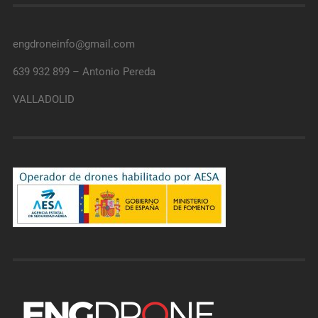
engdroneinfo@gmail.com
639 932 899 – Antonio Pereda
VALLADOLID