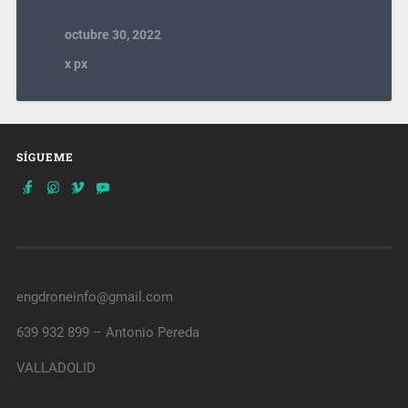
octubre 30, 2022
x
px
SÍGUEME
engdroneinfo@gmail.com
639 932 899 – Antonio Pereda
VALLADOLID