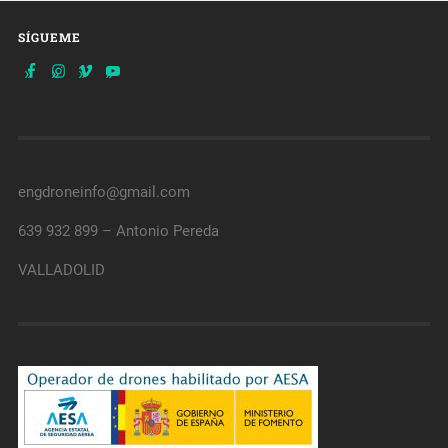
SÍGUEME
engdroneinfo@gmail.com
639 932 899 – Antonio Pereda
VALLADOLID