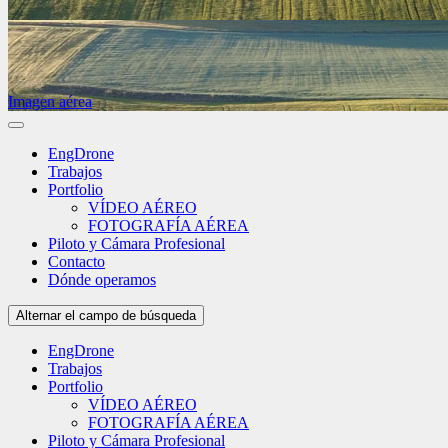
Imagen aérea
EngDrone
Trabajos
Portfolio
VÍDEO AÉREO
FOTOGRAFÍA AÉREA
Piloto y Cámara Profesional
Contacto
Dónde operamos
Alternar el campo de búsqueda
EngDrone
Trabajos
Portfolio
VÍDEO AÉREO
FOTOGRAFÍA AÉREA
Piloto y Cámara Profesional