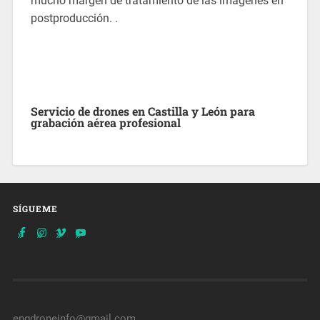
mucho margen de tratamiento de las imágenes en
postproducción. .
Servicio de drones en Castilla y León para
grabación aérea profesional
quickwin casino
En
ENGDronE
, ofrecemos un
servicio de
drones en Castilla y León
orientado a cubrir
necesidades técnicas, audiovisuales y
SÍGUEME
creativas con un enfoque 100% profesional.
Contamos con pilotos certificados por AESA,
drones de última generación y experiencia en
múltiples sectores:
seguimiento de obra
,
eventos
,
filmación corporativa
,
inspecciones
técnicas
y más.
engdroneinfo@gmail.com