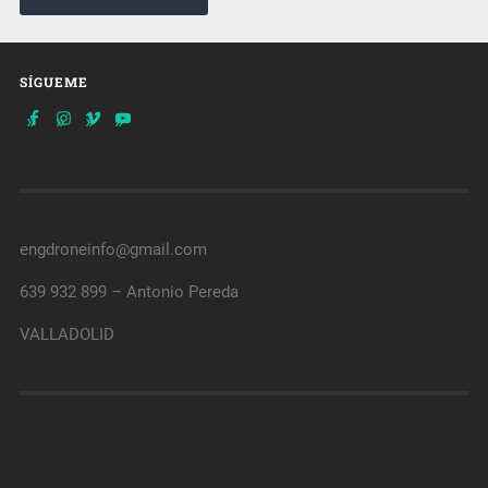
SÍGUEME
engdroneinfo@gmail.com
639 932 899 – Antonio Pereda
VALLADOLID