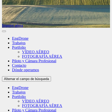
Imagen aérea
EngDrone
Trabajos
Portfolio
VÍDEO AÉREO
FOTOGRAFÍA AÉREA
Piloto y Cámara Profesional
Contacto
Dónde operamos
Alternar el campo de búsqueda
EngDrone
Trabajos
Portfolio
VÍDEO AÉREO
FOTOGRAFÍA AÉREA
Piloto y Cámara Profesional