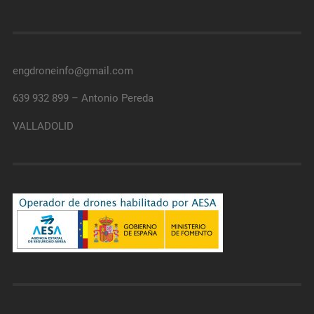
engdroneinfo@gmail.com
639 932 899 – Antonio Pereda
VALLADOLID